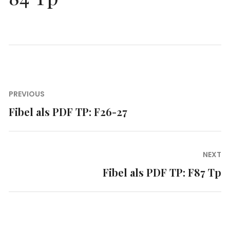
Beitragsnavigation
PREVIOUS
Fibel als PDF TP: F26-27
Previous
post:
NEXT
Fibel als PDF TP: F87 Tp
Next
post: