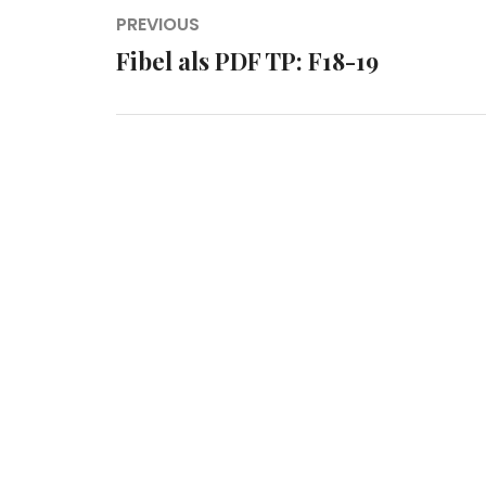
Beitragsnavigation
PREVIOUS
Fibel als PDF TP: F18-19
Previous
post: