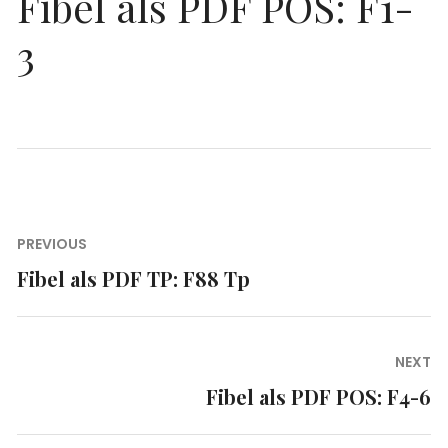
Fibel als PDF POS: F1-
3
Beitragsnavigation
PREVIOUS
Fibel als PDF TP: F88 Tp
Previous
post:
NEXT
Fibel als PDF POS: F4-6
Next
post: